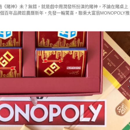
你睇過《賭神》未？無錯，就是戲中周潤發所扮演的賭神，不論在賭桌上
這個百年品牌趁農曆新年，先發一輪驚喜，聯乘大富翁MONOPOLY推