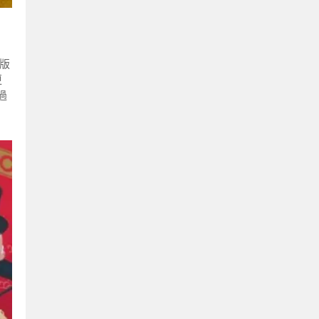
量版
更
過