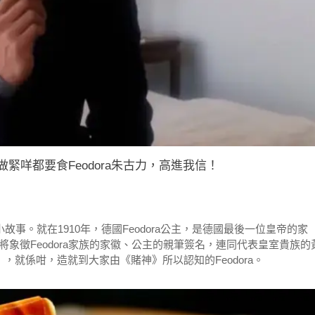
緊咩都要食Feodora朱古力，高進我信！
小故事。就在1910年，德國Feodora公主，是德國最後一位皇帝的家
象徵Feodora家族的家徽、公主的親筆簽名，連同代表皇室貴族的
），就係咁，造就到大家由《賭神》所以認知的Feodora。