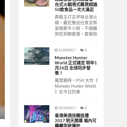
台式火鍋港式雞煲超過
50款食品一次大滿足
犇殿主打古早味台灣火
鍋，最近推出任食全新
安格斯牛小排、干鍋雞
煲吃到飽套餐，套餐除
21/09/2017
0
Monster Hunter
World 正式確定 明年1
月26日 全球同步發
售！
萬眾期待，PS4 大作《
Monster Hunter World
》在今日的東
26/10/2017
0
香港美酒佳餚巡禮
2017 明天開幕 場內可
繼續用玻璃杯