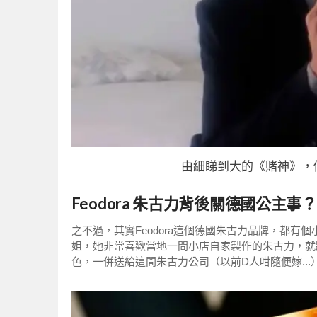
由細睇到大的《賭神》，做
Feodora 朱古力背後關德國公主事？
之不過，其實Feodora這個德國朱古力品牌，都有個
姐，她非常喜歡當地一間小店自家製作的朱古力，就將
色，一併送給這間朱古力公司（以前D人咁隨便嫁...