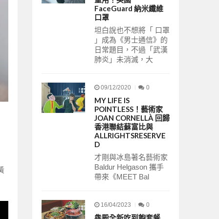
FaceGuard 納米纖維
口罩
坦白說也不想將「 口罩
」成為《男士通信》的
日常題目，不過「武漢
肺炎」未消滅，大
09/12/2020
0
MY LIFE IS
POINTLESS！藝術家
JOAN CORNELLÀ 回歸
香港聯結蘇富比與
ALLRIGHTSRESERVE
D
才剛與冰島著名藝術家
Baldur Helgason 攜手
黃
帶來《MEET Bal
16/04/2023
0
犇殿全新吃到飽套餐