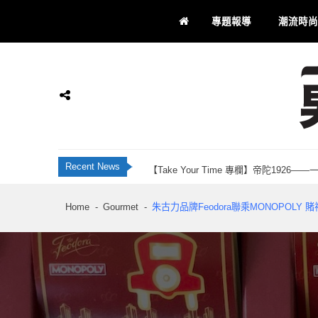
Skip
Skip
專題報導
潮流時尚
to
to
navigation
content
JBL Live 全新智慧降噪耳機系列 藍牙 6
香港科研28年品牌 INNOTIER 創辦人Ju
Momax 屯門市廣場品牌店正式開業！「Recha
【Take Your Time 專欄】帝陀192
男士通信
男士專屬
Recent News
刺客教條：黑旗同步重置 評測：海盜黃金時代
JBL Live 全新智慧降噪耳機系列 藍牙 6
Home
Gourmet
朱古力品牌Feodora聯乘MONOPOL
香港科研28年品牌 INNOTIER 創辦人Ju
Momax 屯門市廣場品牌店正式開業！「Recha
【Take Your Time 專欄】帝陀192
刺客教條：黑旗同步重置 評測：海盜黃金時代
JBL Live 全新智慧降噪耳機系列 藍牙 6