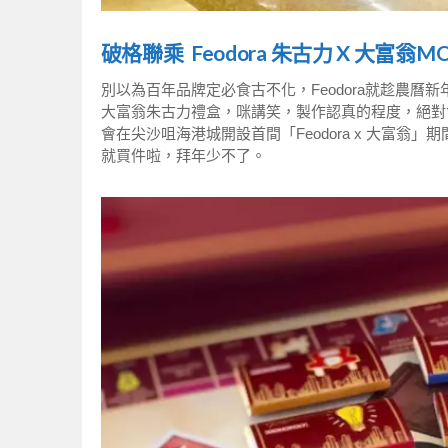
破格聯乘 Feodora 朱古力 X 大富翁M
別以為百年品牌定必食古不化，Feodora就趁農曆
大富翁朱古力禮盒，咪講笑，製作認真的程度，絕對會
會在尖沙咀海港城開設首間「Feodora x 大富
就買件啦，拜年少不了。