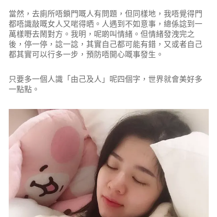
當然，去廁所唔鎖門嘅人有問題，但同樣地，我唔覺得門
都唔識敲嘅女人又啱得晒。人遇到不如意事，總係諗到一
萬樣嘢去鬧對方。我明，呢啲叫情緒。但情緒發洩完之
後，停一停，諗一諗，其實自己都可能有錯，又或者自己
都其實可以行多一步，預防唔開心嘅事發生。
只要多一個人識「由己及人」呢四個字，世界就會美好多
一點點。