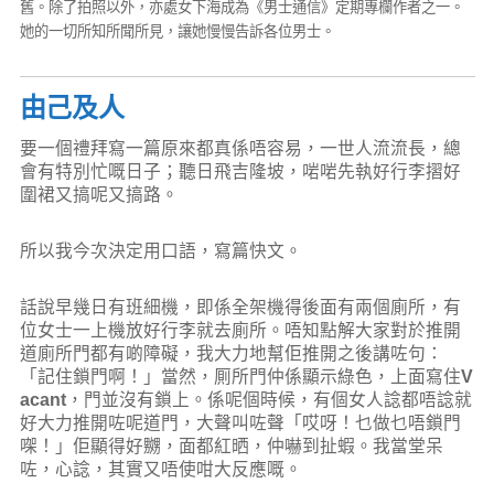
舊。除了拍照以外，亦處女下海成為《男士通信》定期專欄作者之一。
她的一切所知所聞所見，讓她慢慢告訴各位男士。
由己及人
要一個禮拜寫一篇原來都真係唔容易，一世人流流長，總
會有特別忙嘅日子；聽日飛吉隆坡，啱啱先執好行李摺好
圍裙又搞呢又搞路。
所以我今次決定用口語，寫篇快文。
話說早幾日有班細機，即係全架機得後面有兩個廁所，有
位女士一上機放好行李就去廁所。唔知點解大家對於推開
道廁所門都有啲障礙，我大力地幫佢推開之後講咗句：
「記住鎖門啊！」當然，厠所門仲係顯示綠色，上面寫住
V
acant
，門並沒有鎖上。係呢個時候，有個女人諗都唔諗就
好大力推開咗呢道門，大聲叫咗聲「哎呀！乜做乜唔鎖門
㗎！」佢顯得好嬲，面都紅晒，仲嚇到扯蝦。我當堂呆
咗，心諗，其實又唔使咁大反應嘅。