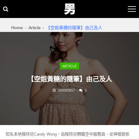
Skip
Skip
to
to
navigation
content
Home
Article
【空姐黃糖的隨筆】由己及人
ARTICLE
【空姐黃糖的隨筆】由己及人
10/03/2017
0
知名本地模特兒Candy Wong，由模特兒轉職空中服務員，女神樣貌依