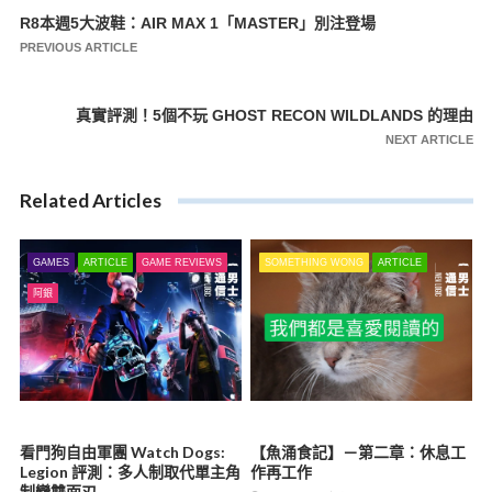
R8本週5大波鞋：AIR MAX 1「MASTER」別注登場
文
PREVIOUS ARTICLE
章
導
真實評測！5個不玩 GHOST RECON WILDLANDS 的理由
覽
NEXT ARTICLE
Related Articles
GAMES
ARTICLE
GAME REVIEWS
SOMETHING WONG
ARTICLE
阿銀
看門狗自由軍團 Watch Dogs:
【魚涌食記】－第二章：休息工
Legion 評測：多人制取代單主角
作再工作
制變雙面刃