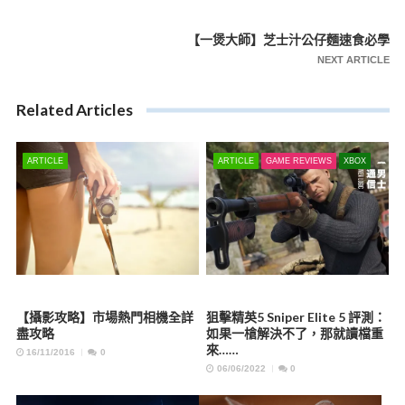
章
導
【一煲大師】芝士汁公仔麵速食必學
覽
NEXT ARTICLE
Related Articles
ARTICLE
ARTICLE
GAME REVIEWS
XBOX
【攝影攻略】市場熱門相機全詳
狙擊精英5 Sniper Elite 5 評測：
盡攻略
如果一槍解決不了，那就讀檔重
來……
16/11/2016
0
06/06/2022
0