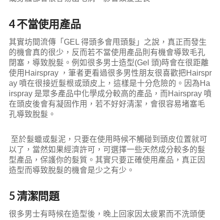
4 不當使用產品
其實坊間流傳「GEL 得頭多會甩頭髮」之說，真正而發生
的機會真的很少，反而若不當使用產品則有機會導致毛孔
閉塞，導致脫髮。例如很多男士造型(Gel 頭)時會在很距離
使用Hairspray ，筆者更看過很多男性朋友很喜歡把Hairspr
ay 噴在很接近髮根或頭皮上，這樣是十分危險的。因為Ha
irspray 是眾多產品中化學成分較高的產品，而Hairspray 噴
在頭皮後會有凝固作用，若不好好清潔，會很容易堵塞毛
孔導致脫髮。
至於髮蠟或髮泥，只要在使用時候不觸碰到頭皮位置就可
以了，當然如果經濟許可，可選擇一些天然成分較多的髮
型產品，保護你的髮質。其實只要正確使用產品，真正因
造型而導致脫髮的機會是少之有少。
5 清潔問題
很多男士有時候在造型後，晚上回家因太疲累而不洗頭便