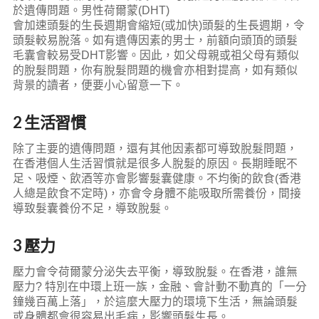
於遺傳問題。男性荷爾蒙(DHT)
會加速頭髮的生長週期會縮短(或加快)頭髮的生長週期，令
頭髮較易脫落。如有遺傳因素的男士，前額向頭頂的頭髮
毛囊會較易受DHT影響。因此，如父母親或祖父母有類似
的脫髮問題，你有脫髮問題的機會亦相對提高，如有類似
背景的讀者，便要小心留意一下。
2 生活習慣
除了主要的遺傳問題，還有其他因素都可導致脫髮問題，
在香港個人生活習慣就是很多人脫髮的原因。長期睡眠不
足、吸煙、飲酒等亦會影響髮囊健康。不均衡的飲食(香港
人總是飲食不定時)，亦會令身體不能吸取所需養份，間接
導致髮囊養份不足，導致脫髮。
3 壓力
壓力會令荷爾蒙分泌失去平衡，導致脫髮。在香港，誰無
壓力? 特別在中環上班一族，金融、會計動不動真的「一分
鐘幾百萬上落」，於這麼大壓力的環境下生活，無論頭髮
或身體都會很容易出毛病，影響頭髮生長。