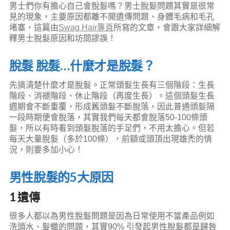
男士們你有擔心自己會脫髮嗎？男士脫髮問題其實是很常
見的現象，主要原因都離不開遺傳問題、身體毛病和毛孔
堵塞，這篇由
Swag Hair專頁
所寫的文章，會跟大家詳細解
釋男士脫髮原因和坊間謬誤！
脫髮 脫髮…什麼才是脫髮？
先搞清楚什麼才是脫髮。正常頭髮生長有三個階段：生長
階段、消褪階段、休止階段（再度生長）。這個頭髮生長
週期會不斷重覆，形成舊頭髮不斷脫落，因此普通頭髮隔
一段時期便會脫落，其實我們每天都會脫落50-100條頭
髮，所以有時看到頭髮脫落的手足們，不用太擔心。但若
每天大量脫髮（多於100條），前額或頭頂出現雄禿的情
況，則要多加小心！
男性脫髮的5大原因
1 遺傳
很多人都以為男性脫髮問題是因為日常使用不當產品例如
洗頭水、髮蠟的問題，其實90% 引發起男性脫髮都是歸咎