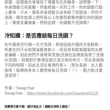
就寢，這樣做也會增加了堵塞毛孔的機會，試想像一下，
本身頭髮已有髮蠟，然後經過一天的工作，你的頭髮已黏
上塵埃、汗水，還有本身頭髮分泌多餘了的頭油，然你不
洗頭，睡在枕頭上把所有以上的東西狠狠地壓在你的頭皮
上，導致毛囊堵塞，想到這裡，你還敢不洗頭嗎?
冷知識：是否應該每日洗頭？
在外國很流行隔一天才洗頭，那是因為外國的天氣較乾，
所產生的汗水和頭油都會較少，而且很多歐美國家的水都
是偏鹼，因此他們不會經常洗頭(洗頭在這裡是指用了洗頭
水洗頭)，但相對於香港這個又濕又熱的地方，完全是兩個
不同的時間，因此生活在香港的男人（男社長按：女人都
係呀！點解咁多女人都唔係每日洗頭？！），勤力點注重
清潔吧！
作者／Swag Hair
Swag Hair：
https://www.facebook.com/Swaghair0119
若覺得文章不錯，請分享此文！謝謝支持男士通信！