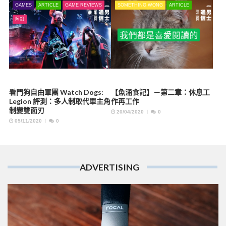
GAMES
ARTICLE
GAME REVIEWS
SOMETHING WONG
ARTICLE
阿銀
看門狗自由軍團 Watch Dogs:
【魚涌食記】－第二章：休息工
Legion 評測：多人制取代單主角
作再工作
制變雙面刃
20/04/2020
0
05/11/2020
0
ADVERTISING