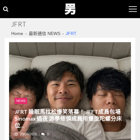
Skip
Skip
to
to
navigation
content
JFRT
Home
最新通信 NEWS
JFRT
NEWS
JFRT 睡眠馬拉松爆笑落幕！ JFFT成員包場
Sinomax 過夜 游學修領成員用爆旋陀螺分床
位...
29/05/2026
0