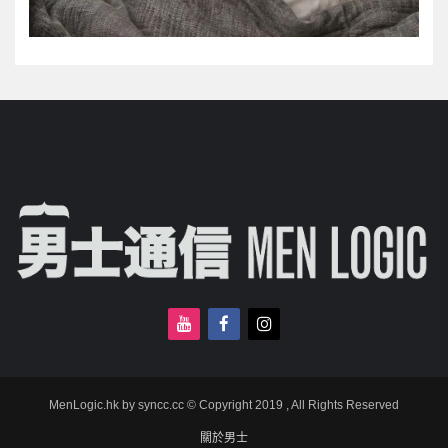
MenLogic.hk by syncc.cc © Copyright 2019 , All Rights Reserved
關於男士