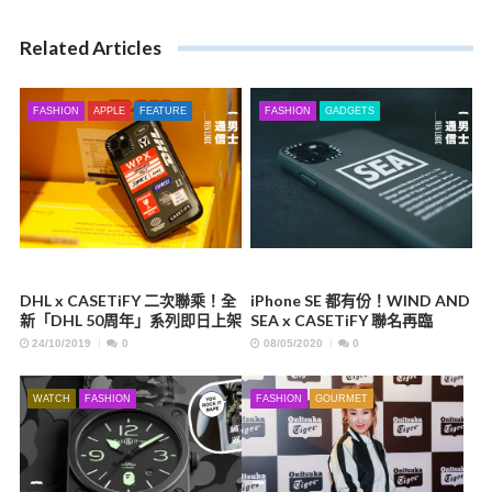
Related Articles
FASHION
APPLE
FEATURE
FASHION
GADGETS
DHL x CASETiFY 二次聯乘！全
iPhone SE 都有份！WIND AND
新「DHL 50周年」系列即日上架
SEA x CASETiFY 聯名再臨
24/10/2019
0
08/05/2020
0
WATCH
FASHION
FASHION
GOURMET