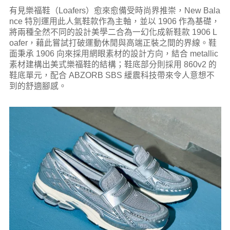
有見樂福鞋（Loafers）愈來愈備受時尚界推崇，New Bala
nce 特別運用此人氣鞋款作為主軸，並以 1906 作為基礎，
將兩種全然不同的設計美學二合為一幻化成新鞋款 1906 L
oafer，藉此嘗試打破運動休閒與高端正裝之間的界線。鞋
面秉承 1906 向來採用網眼素材的設計方向，結合 metallic
素材建構出美式樂福鞋的結構；鞋底部分則採用 860v2 的
鞋底單元，配合 ABZORB SBS 緩震科技帶來令人意想不
到的舒適腳感。