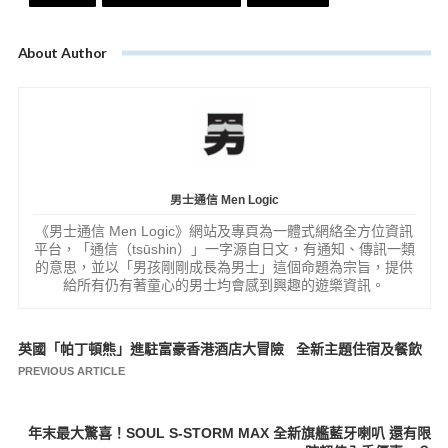
About Author
男士通信 Men Logic
《男士通信 Men Logic》網站及專頁為一體式網絡全方位資訊
平台，「通信（tsūshin）」一字源自日文，有通知、傳訊一類
的意思，並以「男孩剛剛成長為男士」這個命題為宗旨，提供
給所有仍有著童心的男士均會感到興趣的遊樂資訊。
英國「帕丁頓熊」進駐富豪香港酒店大冒險 全新主題住宿及餐飲
文
PREVIOUS ARTICLE
章
導
年末最大驚喜！SOUL S-STORM MAX 全新旗艦藍牙喇叭 還有限
覽