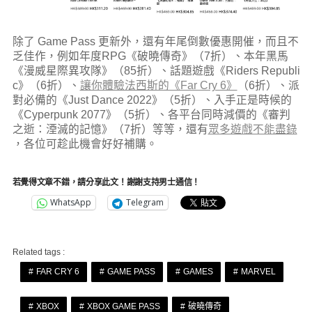
除了 Game Pass 更新外，還有年尾倒數優惠開催，而且不
乏佳作，例如年度RPG《破曉傳奇》（7折）、本年黑馬
《漫威星際異攻隊》（85折）、話題遊戲《Riders Republi
c》（6折）、
讓你體驗法西斯的《Far Cry 6》
（6折）、派
對必備的《Just Dance 2022》（5折）、入手正是時候的
《Cyperpunk 2077》（5折）、各平台同時減價的《審判
之逝：湮滅的記憶》（7折）等等，還有
眾多遊戲不能盡錄
，各位可趁此機會好好補購。
若覺得文章不錯，請分享此文！謝謝支持男士通信！
WhatsApp
Telegram
Related tags :
FAR CRY 6
GAME PASS
GAMES
MARVEL
XBOX
XBOX GAME PASS
破曉傳奇