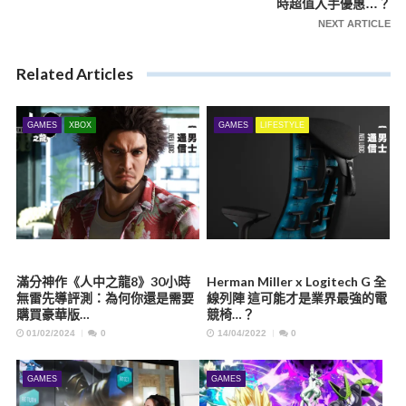
時超值入手優惠…？
NEXT ARTICLE
Related Articles
GAMES
XBOX
GAMES
LIFESTYLE
滿分神作《人中之龍8》30小時
Herman Miller x Logitech G 全
無雷先導評測：為何你還是需要
線列陣 這可能才是業界最強的電
購買豪華版…
競椅…？
01/02/2024
0
14/04/2022
0
GAMES
GAMES