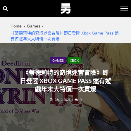
Skip
Skip
to
to
navigation
content
Home
Games
《蒂德莉特的奇境迷宮冒險》即日登陸 Xbox Game Pass 還
有遊戲年末大特價一次買爆
GAMES
XBOX
《蒂德莉特的奇境迷宮冒險》即
日登陸 XBOX GAME PASS 還有遊
戲年末大特價一次買爆
23/12/2021
0