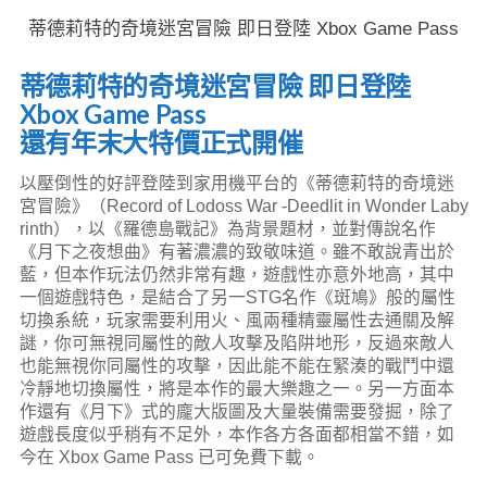
蒂德莉特的奇境迷宮冒險 即日登陸 Xbox Game Pass
蒂德莉特的奇境迷宮冒險 即日登陸
Xbox Game Pass
還有年末大特價正式開催
以壓倒性的好評登陸到家用機平台的《蒂德莉特的奇境迷
宮冒險》（Record of Lodoss War -Deedlit in Wonder Laby
rinth），以《羅德島戰記》為背景題材，並對傳說名作
《月下之夜想曲》有著濃濃的致敬味道。雖不敢說青出於
藍，但本作玩法仍然非常有趣，遊戲性亦意外地高，其中
一個遊戲特色，是結合了另一STG名作《斑鳩》般的屬性
切換系統，玩家需要利用火、風兩種精靈屬性去通關及解
謎，你可無視同屬性的敵人攻擊及陷阱地形，反過來敵人
也能無視你同屬性的攻擊，因此能不能在緊湊的戰鬥中還
冷靜地切換屬性，將是本作的最大樂趣之一。另一方面本
作還有《月下》式的龐大版圖及大量裝備需要發掘，除了
遊戲長度似乎稍有不足外，本作各方各面都相當不錯，如
今在 Xbox Game Pass 已可免費下載。