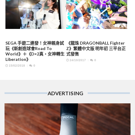
SEGA 手遊二連發！女神親身試
《龍珠 DRAGONBALL Fighter
玩《新創造球會Road To
Z》繁體中文版 明年初 三平台正
World》＋《D×2真・女神轉生
式發售
Liberation》
24/10/2017
0
15/02/2018
0
ADVERTISING