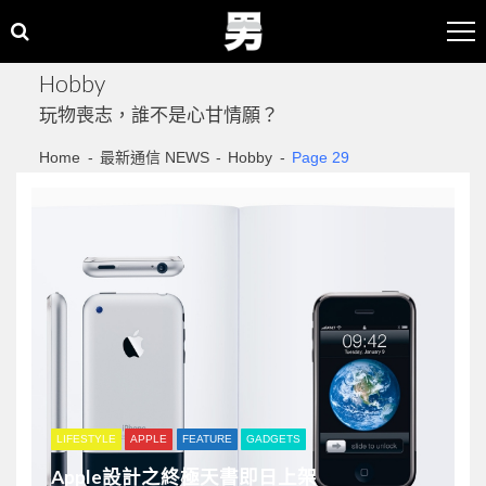
Skip
Skip
to
to
navigation
content
Hobby
玩物喪志，誰不是心甘情願？
Home
最新通信 NEWS
Hobby
Page 29
LIFESTYLE
APPLE
FEATURE
GADGETS
Apple設計之終極天書即日上架