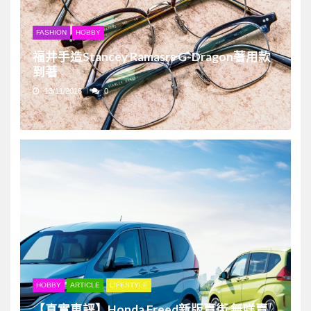
FASHION
HOBBY
福井手造Stancey Ramasrs G-Dragon著用款
到著
13/11/2016
0
HOBBY
ARTICLE
LIFESTYLE
【真實車評】Honda Freed新版賣街 無咩賣