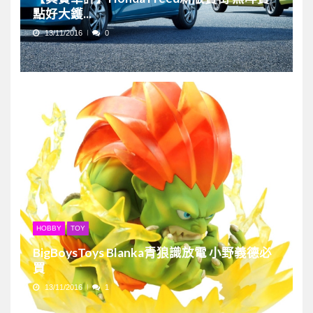
點好大鑊...
13/11/2016
0
HOBBY
TOY
BigBoysToys Blanka青狼識放電 小野義德必
買
13/11/2016
1