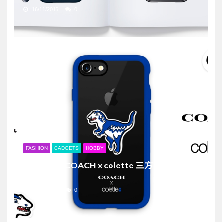
16/11/2016
0
FASHION
GADGETS
HOBBY
Casetify x COACH x colette 三方聯乘iPhone
7潮男殼
15/11/2016
0