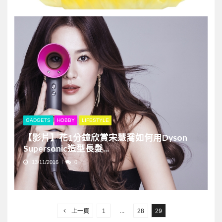
GADGETS
HOBBY
LIFESTYLE
【影片】花1分鐘欣賞宋慧喬如何用Dyson
Supersonic造型長髮...
13/11/2016
0
文
章
...
上一頁
1
28
29