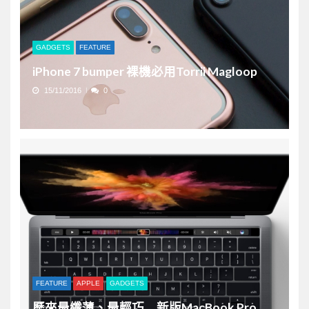
GADGETS
FEATURE
iPhone 7 bumper 裸機必用Torrii Magloop
15/11/2016
0
FEATURE
APPLE
GADGETS
歷來最纖薄、最輕巧 新版MacBook Pro