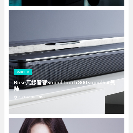
GADGETS
Bose無線音響SoundTouch 300 soundbar列
陣
13/11/2016
0