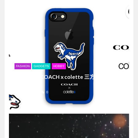
FASHION
GADGETS
HOBBY
Casetify x COACH x colette 三方聯乘iPhone
7潮男殼
15/11/2016
0