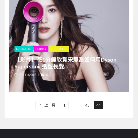
GADGETS
HOBBY
LIFESTYLE
【影片】花1分鐘欣賞宋慧喬如何用Dyson
Supersonic造型長髮...
13/11/2016
0
文
章
...
上一頁
1
43
44
分
頁