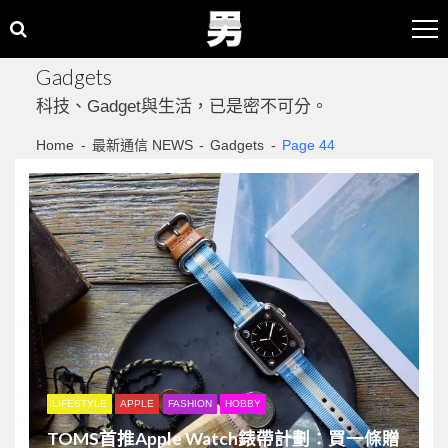
Skip
Skip
to
to
navigation
content
Gadgets
科技、Gadget與生活，已是密不可分。
Home
最新通信 NEWS
Gadgets
Page 44
LIFESTYLE
APPLE
FASHION
HOBBY
TOMS首推Apple Watch錶帶計劃：買一條贈