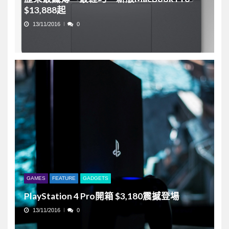
$13,888起
13/11/2016
0
GAMES
FEATURE
GADGETS
PlayStation 4 Pro開箱 $3,180震撼登場
13/11/2016
0